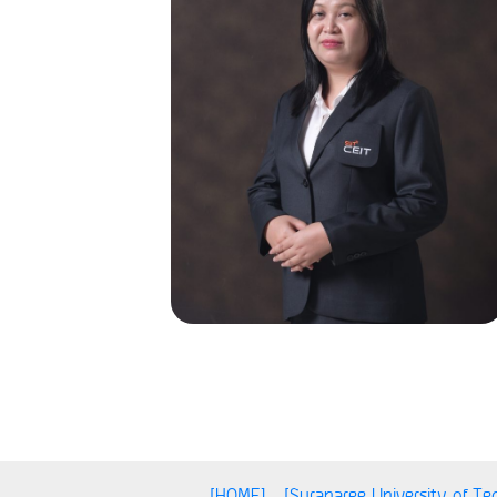
[HOME]
[Suranaree University of T