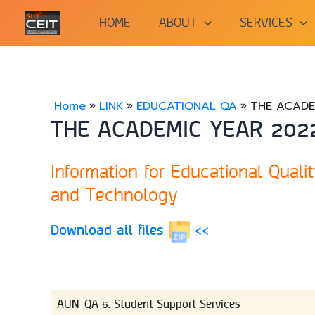
Skip
HOME
ABOUT
SERVICES
to
content
Home
LINK
EDUCATIONAL QA
THE ACADE
THE ACADEMIC YEAR 202
Information for Educational Qual
and Technology
Download all files
<<
AUN-QA 6. Student Support Services