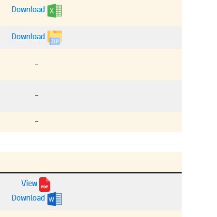
Download
Download
–
–
–
View
Download