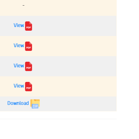
–
View
View
View
View
Download