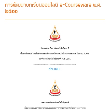
การพัฒนาบทเรียนออนไลน์ e-Courseware พ.ศ.
๒๕๖๖
อ่านเพิ่ม…