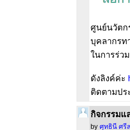
ศูนย์นวัต
บุคลากรทา
ในการร่วม
ดังลิงค์ค่ะ
ติดตามประก
กิจกรรมแล
by
ศุทธินี ศรีส