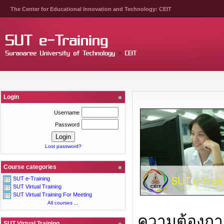
The Center for Educational Innovation and Technology: CEIT
Login
Username
Password
Lost password?
Course categories
SUT e-Training
SUT Virtual Training
SUT Virtual Training For Meeting
All courses
...
ความต้องการ
SUT Virtual Training