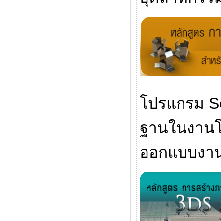
โปรแกรม So
ฐานในงานโล
ออกแบบงา