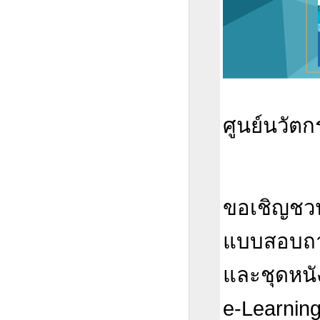
ศูนย์นวัต
ขอเชิญชวน
แบบสอบถาม
และชุดหนั
e-Learnin