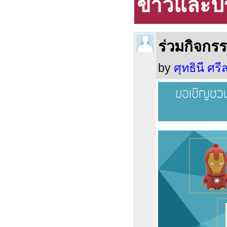
ข่าวและป
ร่วมกิจกร
by
ศุทธินี ศรีส