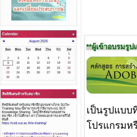
Calendar
◄
August 2026
►
**ผู้เข้าอบรมรู
Sun
Mon
Tue
Wed
Thu
Fri
Sat
1
2
3
4
5
6
7
8
10
11
12
13
14
15
9
16
17
18
19
20
21
22
23
24
25
26
27
28
29
30
31
สิทธิพิเศษสำหรับสมาชิก
สิทธิพิเศษสำหรับสมาชิกฝึกอบรมทางไกล SUTe-
เป็นรูปแบบท
Training ขณะนี้สามารถเข้าใช้งานระบบ SUT
Knowledge Sharing โดยใช้รหัสผ่านของท่าน
สมาชิก เข้าไปศึกษา ดาวโหลดเอกสารแจกฟรีได้
ทันที
โปรแกรมหรือ
https://ceit.sut.ac.th/e-training/
- หลักสูตร การออกแบบผลิตและพัฒนา e-Learning